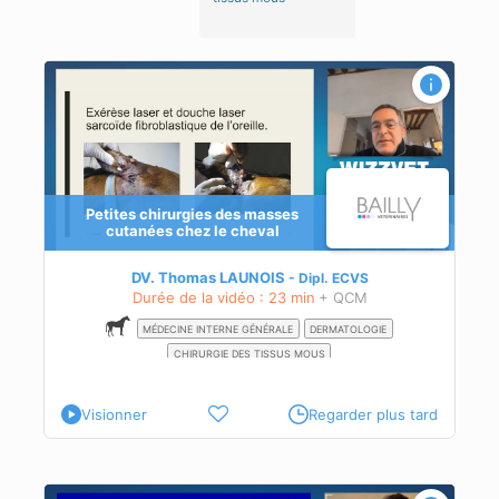
Petites chirurgies des masses
cutanées chez le cheval
DV. Thomas LAUNOIS
Dipl.
ECVS
Durée de la vidéo : 23 min
+ QCM
MÉDECINE INTERNE GÉNÉRALE
DERMATOLOGIE
CHIRURGIE DES TISSUS MOUS
Visionner
Regarder plus tard