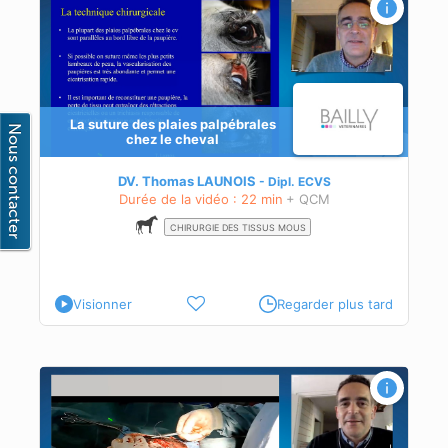
La suture des plaies palpébrales
chez le cheval
DV. Thomas LAUNOIS
Dipl.
ECVS
Durée de la vidéo : 22 min
+ QCM
CHIRURGIE DES TISSUS MOUS
Visionner
Regarder plus tard