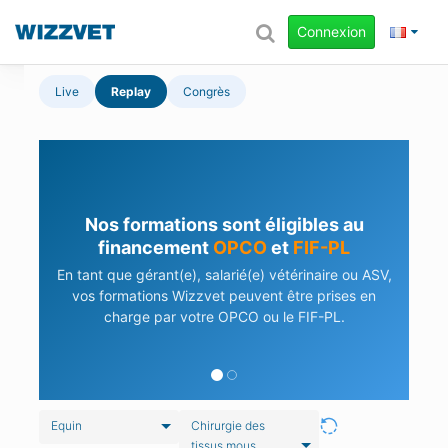
Connexion
Live
Replay
Congrès
Nos formations sont éligibles au
financement
OPCO
et
FIF-PL
En tant que gérant(e), salarié(e) vétérinaire ou ASV,
vos formations Wizzvet peuvent être prises en
charge par votre OPCO ou le FIF-PL.
Equin
Chirurgie des
tissus mous