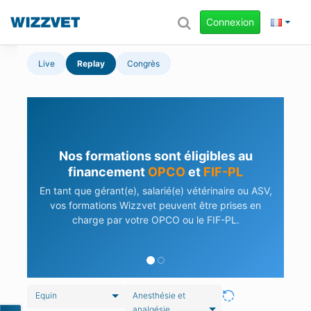
Connexion
Live
Replay
Congrès
Nos formations sont éligibles au
financement
OPCO
et
FIF-PL
En tant que gérant(e), salarié(e) vétérinaire ou ASV,
vos formations Wizzvet peuvent être prises en
charge par votre OPCO ou le FIF-PL.
Equin
Anesthésie et
analgésie