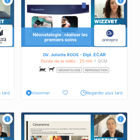
Néonatalogie : réaliser les
premiers soins
ologique
e
Dipl.
ECAR
DV. Juliette ROOS
Durée de la vidéo : 25 min
+ QCM
NÉONATOLOGIE
REPRODUCTION
 tard
Visionner
Regarder plus tard