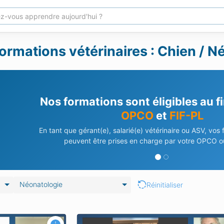
ormations vétérinaires : Chien / N
Nos formations sont éligibles au 
OPCO
et
FIF-PL
En tant que gérant(e), salarié(e) vétérinaire ou ASV, vos
peuvent être prises en charge par votre OPCO ou
Néonatologie
Réinitialiser
u système nerveux
Néonatalogie : réaliser les premiers s