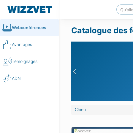
Webconférences
Catalogue des f
Avantages
Témoignages
Previous
ADN
Chien
as clinique : souffle chez le
Maladies infectieuses d