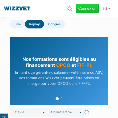
Connexion
Live
Replay
Congrès
Nos formations sont éligibles au
financement
OPCO
et
FIF-PL
En tant que gérant(e), salarié(e) vétérinaire ou ASV,
vos formations Wizzvet peuvent être prises en
charge par votre OPCO ou le FIF-PL.
Chèvre
Aromatherapie