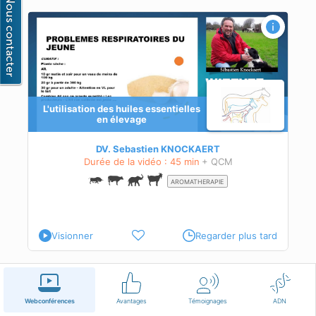
L'utilisation des huiles essentielles
en élevage
DV. Sebastien KNOCKAERT
Durée de la vidéo : 45 min
+ QCM
AROMATHERAPIE
Visionner
Regarder plus tard
Français
Conditions d'utilisation
Nous contacter
Webconférences
Avantages
Témoignages
ADN