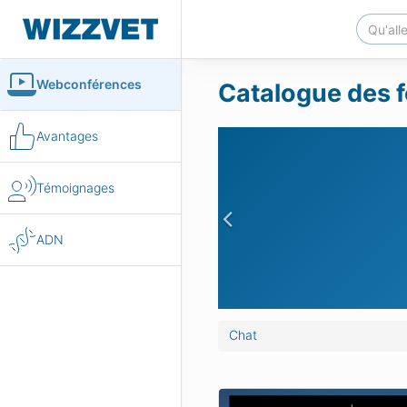
Webconférences
Catalogue des f
Avantages
Témoignages
Previous
ADN
Chat
fectieuses du système nerveux
Néonatalogie : réaliser l