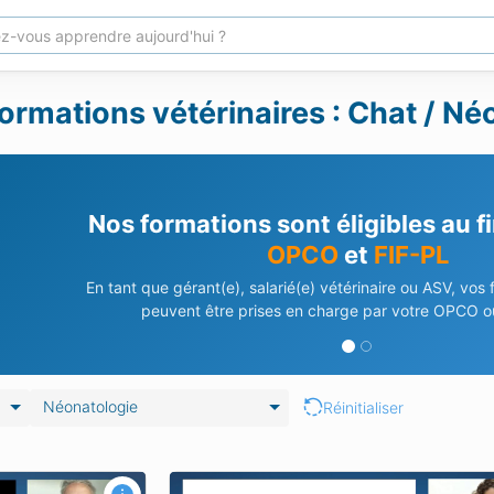
ormations vétérinaires : Chat / Né
Nos formations sont éligibles au 
OPCO
et
FIF-PL
En tant que gérant(e), salarié(e) vétérinaire ou ASV, vos
peuvent être prises en charge par votre OPCO ou
Néonatologie
Réinitialiser
es premiers soins
Les urgences pédiatriques