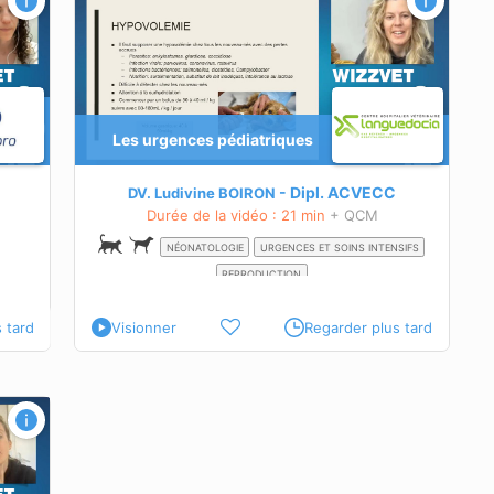
iques
Les urgences pédiatriques
Dipl.
ACVECC
DV. Ludivine BOIRON
Durée de la vidéo : 21 min
+ QCM
NÉONATOLOGIE
URGENCES ET SOINS INTENSIFS
REPRODUCTION
 tard
Visionner
Regarder plus tard