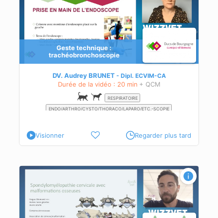
Geste technique :
trachéobronchoscopie
DV. Audrey BRUNET
Dipl.
ECVIM-CA
Durée de la vidéo : 20 min
+ QCM
RESPIRATOIRE
ENDO/ARTHRO/CYSTO/THORACO/LAPARO/ETC.-SCOPIE
Visionner
Regarder plus tard