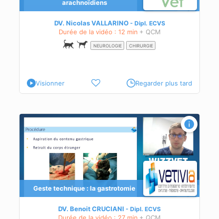
arachnoïdiens
DV. Nicolas VALLARINO
Dipl.
ECVS
Durée de la vidéo : 12 min
+ QCM
NEUROLOGIE
CHIRURGIE
Visionner
Regarder plus tard
s
Geste technique : la gastrotomie
DV. Benoit CRUCIANI
Dipl.
ECVS
Durée de la vidéo : 27 min
+ QCM