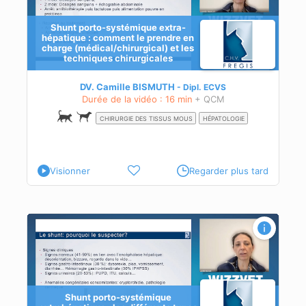
Shunt porto-systémique extra-
hépatique : comment le prendre en
charge (médical/chirurgical) et les
techniques chirurgicales
res
DV. Camille BISMUTH
Dipl.
ECVS
e
Durée de la vidéo : 16 min
+ QCM
CHIRURGIE DES TISSUS MOUS
HÉPATOLOGIE
Visionner
Regarder plus tard
Shunt porto-systémique