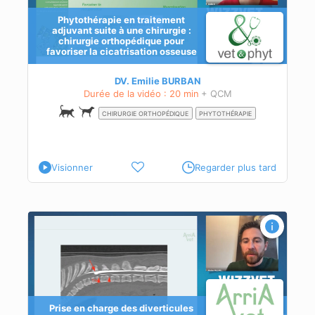
Phytothérapie en traitement
adjuvant suite à une chirurgie :
chirurgie orthopédique pour
favoriser la cicatrisation osseuse
 à
DV. Emilie BURBAN
Durée de la vidéo : 20 min
+ QCM
CHIRURGIE ORTHOPÉDIQUE
PHYTOTHÉRAPIE
Visionner
Regarder plus tard
Prise en charge des diverticules