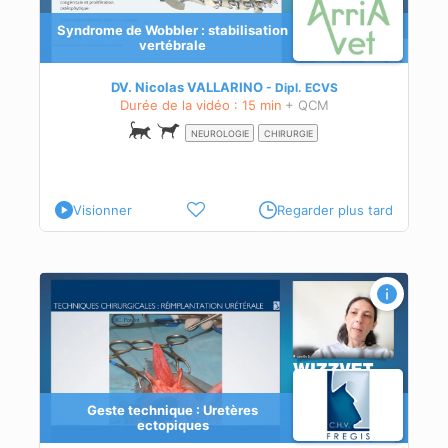
Syndrome de Wobbler : stabilisation
vertébrale
DV. Nicolas VALLARINO
Dipl.
ECVS
Durée de la vidéo : 15 min
+ QCM
NEUROLOGIE
CHIRURGIE
Visionner
Regarder plus tard
Geste technique : Uretères
ectopiques