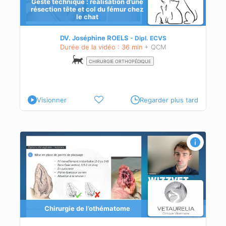
Geste technique : réalisation d’une
résection tête et col du fémur chez
le chat
ire
DV. Joséphine ROELS
Dipl.
ECVS
Durée de la vidéo : 36 min
+ QCM
CHIRURGIE ORTHOPÉDIQUE
Visionner
Regarder plus tard
Chirurgie de l’othématome