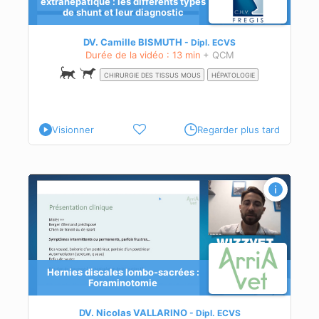
extrahépatique : les différents types
de shunt et leur diagnostic
)
DV. Camille BISMUTH
Dipl.
ECVS
Durée de la vidéo : 13 min
+ QCM
CHIRURGIE DES TISSUS MOUS
HÉPATOLOGIE
Visionner
Regarder plus tard
Hernies discales lombo-sacrées :
Foraminotomie
ie
DV. Nicolas VALLARINO
Dipl.
ECVS