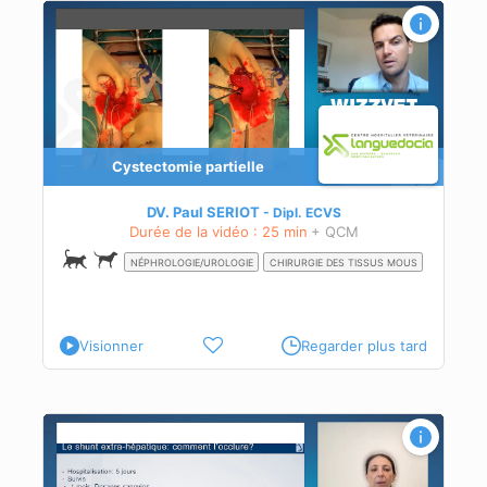
Cystectomie partielle
DV. Paul SERIOT
Dipl.
ECVS
Durée de la vidéo : 25 min
+ QCM
NÉPHROLOGIE/UROLOGIE
CHIRURGIE DES TISSUS MOUS
Visionner
Regarder plus tard
ent