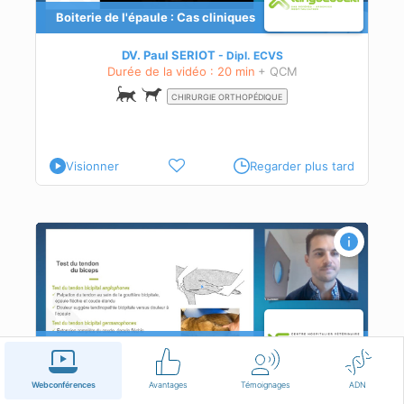
Boiterie de l'épaule : Cas cliniques
DV. Paul SERIOT
Dipl.
ECVS
Durée de la vidéo : 20 min
+ QCM
CHIRURGIE ORTHOPÉDIQUE
Visionner
Regarder plus tard
Boiterie de l'épaule : Rappel
théorique des pathologies
le
Webconférences
Avantages
Témoignages
ADN
DV. Paul SERIOT
Dipl.
ECVS