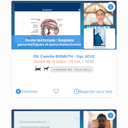
Geste technique : biopsies
pancréatiques et pancréatectomie
e du
DV. Camille BISMUTH
Dipl.
ECVS
Durée de la vidéo : 19 min
+ QCM
CHIRURGIE DES TISSUS MOUS
Visionner
Regarder plus tard
ie