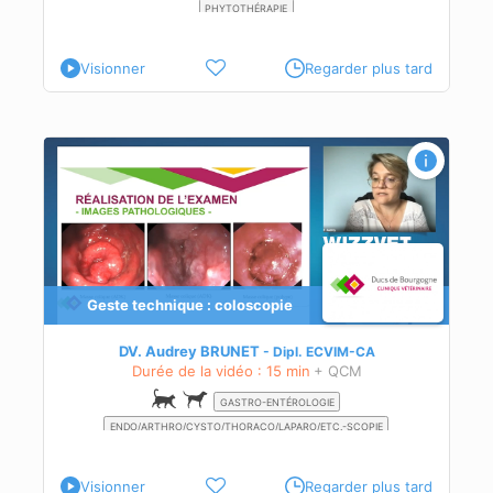
PHYTOTHÉRAPIE
Visionner
Regarder plus tard
Geste technique : coloscopie
DV. Audrey BRUNET
Dipl.
ECVIM-CA
Durée de la vidéo : 15 min
+ QCM
GASTRO-ENTÉROLOGIE
ENDO/ARTHRO/CYSTO/THORACO/LAPARO/ETC.-SCOPIE
Visionner
Regarder plus tard