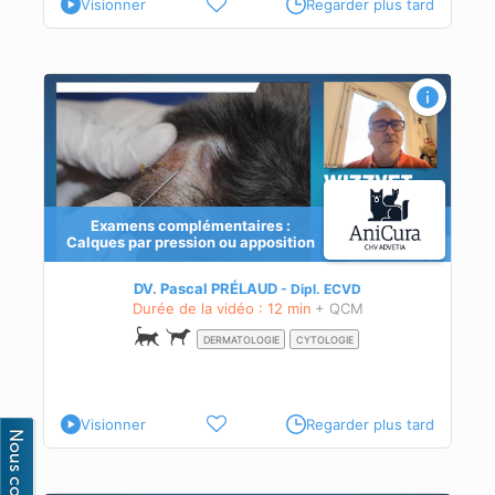
Visionner
Regarder plus tard
n ou
Examens complémentaires :
Calques par pression ou apposition
DV. Pascal PRÉLAUD
Dipl.
ECVD
Durée de la vidéo : 12 min
+ QCM
DERMATOLOGIE
CYTOLOGIE
Visionner
Regarder plus tard