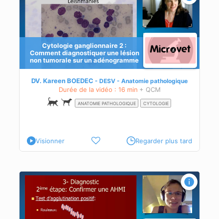
Cytologie ganglionnaire 2 :
Comment diagnostiquer une lésion
non tumorale sur un adénogramme
DV. Kareen BOEDEC
DESV - Anatomie pathologique
Durée de la vidéo : 16 min
+ QCM
ANATOMIE PATHOLOGIQUE
CYTOLOGIE
Visionner
Regarder plus tard