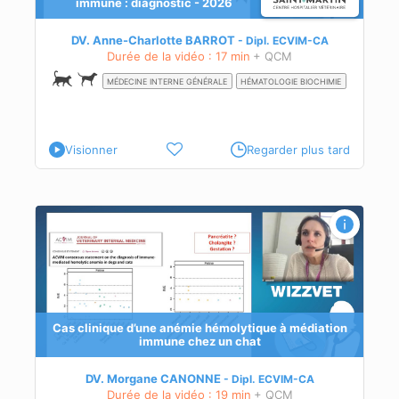
immune : diagnostic - 2026
DV. Anne-Charlotte BARROT
Dipl.
ECVIM-CA
Durée de la vidéo : 17 min
+ QCM
MÉDECINE INTERNE GÉNÉRALE
HÉMATOLOGIE BIOCHIMIE
Visionner
Regarder plus tard
ion
ez
Cas clinique d’une anémie hémolytique à médiation
e
immune chez un chat
on
rise
DV. Morgane CANONNE
Dipl.
ECVIM-CA
Durée de la vidéo : 19 min
+ QCM