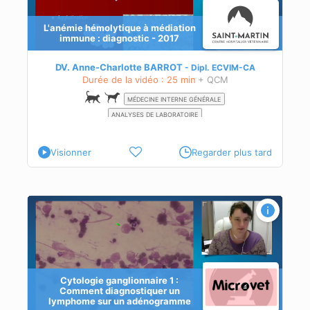
L'anémie hémolytique à médiation
immune : diagnostic - 2017
DV. Anne-Charlotte BARROT
Dipl.
ECVIM-CA
Durée de la vidéo : 25 min
+ QCM
MÉDECINE INTERNE GÉNÉRALE
ANALYSES DE LABORATOIRE
Visionner
Regarder plus tard
uer
Cytologie ganglionnaire 1 :
Comment diagnostiquer un
lymphome sur un adénogramme
e