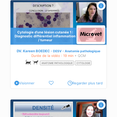
Cytologie d’une lésion cutanée 1 :
Diagnostic différentiel inflammation
/ tumeur
DV. Kareen BOEDEC
DESV - Anatomie pathologique
Durée de la vidéo : 19 min
+ QCM
ANATOMIE PATHOLOGIQUE
CYTOLOGIE
Visionner
Regarder plus tard