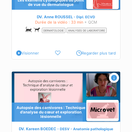
Les examens cytologiques du point
de vue du dermatologue
s en
DV. Anne ROUSSEL
Dipl.
ECVD
Durée de la vidéo : 33 min
+ QCM
DERMATOLOGIE
ANALYSES DE LABORATOIRE
Visionner
Regarder plus tard
u
Autopsie des carnivores : Technique
d’analyse du cœur et exploration
lésionnelle
DV. Kareen BOEDEC
DESV - Anatomie pathologique