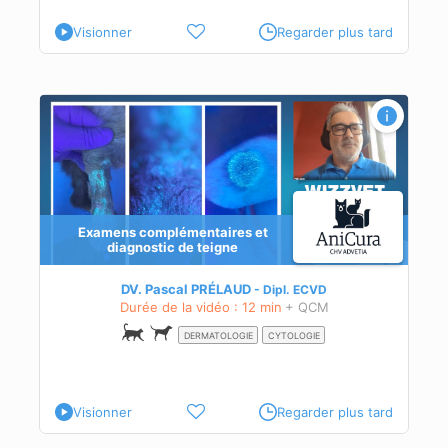
Visionner
Regarder plus tard
ne
Examens complémentaires et
e.
diagnostic de teigne
DV. Pascal PRÉLAUD
Dipl.
ECVD
Durée de la vidéo : 12 min
+ QCM
DERMATOLOGIE
CYTOLOGIE
Visionner
Regarder plus tard