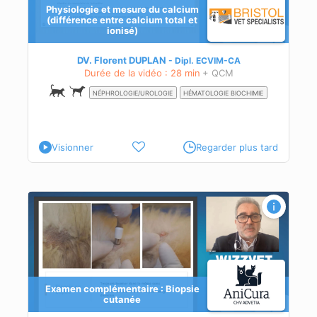
Physiologie et mesure du calcium
(différence entre calcium total et
ionisé)
,
es.
DV. Florent DUPLAN
Dipl.
ECVIM-CA
Durée de la vidéo : 28 min
+ QCM
NÉPHROLOGIE/UROLOGIE
HÉMATOLOGIE BIOCHIMIE
Visionner
Regarder plus tard
Examen complémentaire : Biopsie
cutanée
s