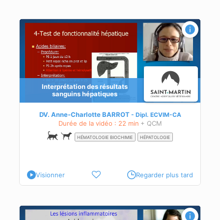
Interprétation des résultats
es
sanguins hépatiques
DV. Anne-Charlotte BARROT
Dipl.
ECVIM-CA
Durée de la vidéo : 22 min
+ QCM
HÉMATOLOGIE BIOCHIMIE
HÉPATOLOGIE
Visionner
Regarder plus tard
uer