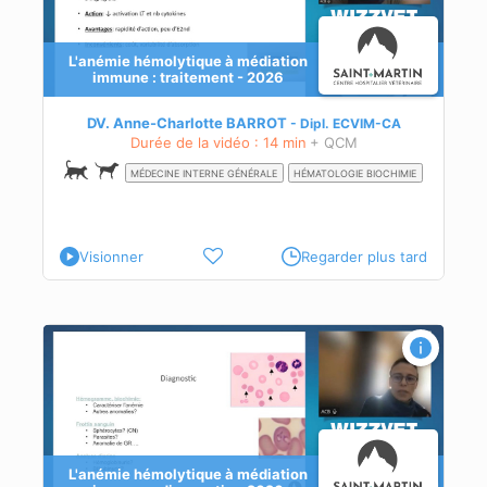
L'anémie hémolytique à médiation
immune : traitement - 2026
DV. Anne-Charlotte BARROT
Dipl.
ECVIM-CA
Durée de la vidéo : 14 min
+ QCM
MÉDECINE INTERNE GÉNÉRALE
HÉMATOLOGIE BIOCHIMIE
Visionner
Regarder plus tard
L'anémie hémolytique à médiation