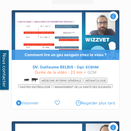
d'une
timer
Comment lire un gaz sanguin chez le veau ?
u
DV. Guillaume BELBIS
Dipl.
ECBHM
Durée de la vidéo : 23 min
+ QCM
MÉDECINE INTERNE GÉNÉRALE
NÉONATOLOGIE
GASTRO-ENTÉROLOGIE
MANAGEMENT DE LA SANTÉ DES ÉLEVAGES
Visionner
Regarder plus tard
ée :