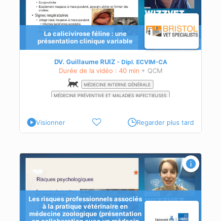
La calicivirose féline : une
présentation clinique variable
DV. Guillaume RUIZ
Dipl.
ECVIM-CA
Durée de la vidéo : 40 min
+ QCM
MÉDECINE INTERNE GÉNÉRALE
MÉDECINE PRÉVENTIVE ET MALADIES INFECTIEUSES
Visionner
Regarder plus tard
n
Les risques professionnels associés
à la pratique vétérinaire en
médecine zoologique (présentation