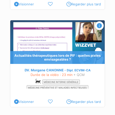
Visionner
Regarder plus tard
stes
ng
t de
Actualités thérapeutiques lors de PIF : quelles pistes
envisageables ?
es
DV. Morgane CANONNE
Dipl.
ECVIM-CA
ans
Durée de la vidéo : 23 min
+ QCM
MÉDECINE INTERNE GÉNÉRALE
MÉDECINE PRÉVENTIVE ET MALADIES INFECTIEUSES
Visionner
Regarder plus tard