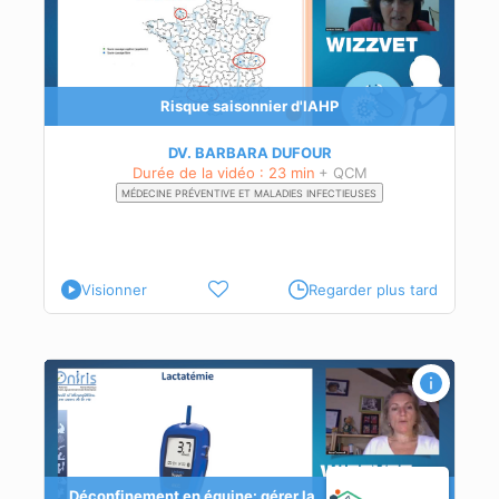
de
Risque saisonnier d'IAHP
DV. BARBARA DUFOUR
Durée de la vidéo : 23 min
+ QCM
MÉDECINE PRÉVENTIVE ET MALADIES INFECTIEUSES
Visionner
Regarder plus tard
ar
Déconfinement en équine: gérer la