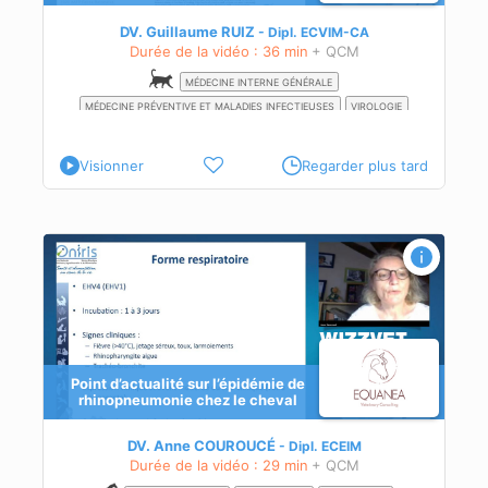
DV. Guillaume RUIZ
Dipl.
ECVIM-CA
Durée de la vidéo : 36 min
+ QCM
MÉDECINE INTERNE GÉNÉRALE
MÉDECINE PRÉVENTIVE ET MALADIES INFECTIEUSES
VIROLOGIE
Visionner
Regarder plus tard
ie
Point d’actualité sur l’épidémie de
rhinopneumonie chez le cheval
DV. Anne COUROUCÉ
Dipl.
ECEIM
Durée de la vidéo : 29 min
+ QCM