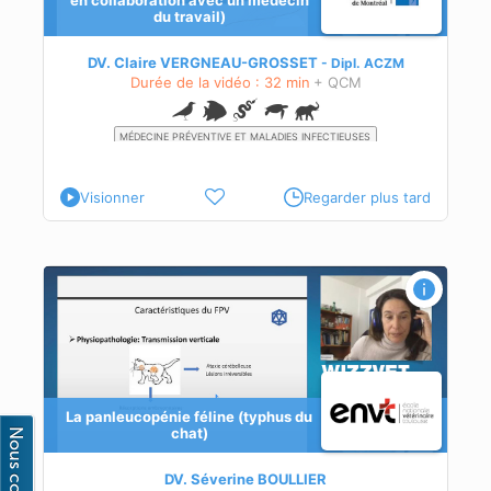
en collaboration avec un médecin
du travail)
de
on,
DV. Claire VERGNEAU-GROSSET
Dipl.
ACZM
 en
Durée de la vidéo : 32 min
+ QCM
 sur
sera
que
MÉDECINE PRÉVENTIVE ET MALADIES INFECTIEUSES
SERVICES SUR LE TERRAIN
MANAGEMENT
 les
Visionner
Regarder plus tard
La panleucopénie féline (typhus du
chat)
DV. Séverine BOULLIER