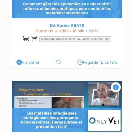
Comment gérer les épidémies en collectivité :
ie
réflexes et bonnes pratiques pour contenir les
maladies infectieuses
DV. Karine ABATE
Durée de la vidéo : 16 min
+ QCM
MÉDECINE PRÉVENTIVE ET MALADIES INFECTIEUSES
Visionner
Regarder plus tard
Les maladies infectieuses
contagieuses des perroquets -
Polyomavirose, Herpesvirose et
prévention (4/4)
s au