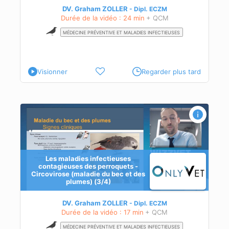
DV. Graham ZOLLER
Dipl.
ECZM
Durée de la vidéo : 24 min
+ QCM
MÉDECINE PRÉVENTIVE ET MALADIES INFECTIEUSES
ose,
e)
Visionner
Regarder plus tard
Les maladies infectieuses
contagieuses des perroquets -
Circovirose (maladie du bec et des
plumes) (3/4)
stic
DV. Graham ZOLLER
Dipl.
ECZM
Durée de la vidéo : 17 min
+ QCM
MÉDECINE PRÉVENTIVE ET MALADIES INFECTIEUSES