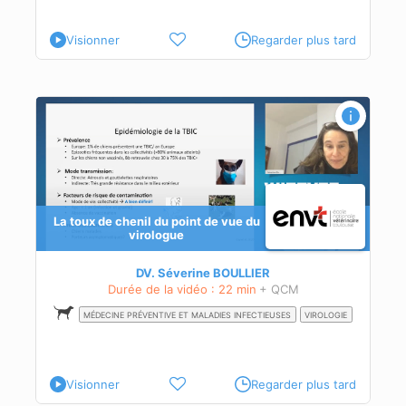
Visionner
Regarder plus tard
La toux de chenil du point de vue du
gie
virologue
ion
DV. Séverine BOULLIER
Durée de la vidéo : 22 min
+ QCM
MÉDECINE PRÉVENTIVE ET MALADIES INFECTIEUSES
VIROLOGIE
Visionner
Regarder plus tard