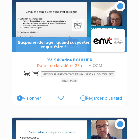
?
Suspicion de rage : quand suspecter
rage
et que faire ?
ur
gale
DV. Séverine BOULLIER
Durée de la vidéo : 33 min
+ QCM
MÉDECINE PRÉVENTIVE ET MALADIES INFECTIEUSES
VIROLOGIE
Visionner
Regarder plus tard