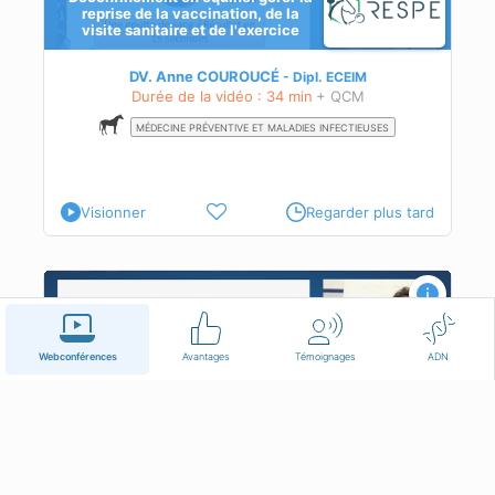
reprise de la vaccination, de la
visite sanitaire et de l'exercice
DV. Anne COUROUCÉ
Dipl.
ECEIM
Durée de la vidéo : 34 min
+ QCM
MÉDECINE PRÉVENTIVE ET MALADIES INFECTIEUSES
Visionner
Regarder plus tard
 par
Webconférences
Avantages
Témoignages
ADN
Reprise de la vaccination post-
confinement : en pratique, je fais
comment ?
nes
DV. Séverine BOULLIER