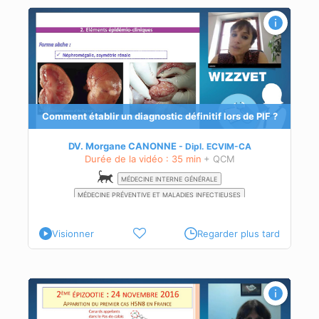
F ?
n
lle
Comment établir un diagnostic définitif lors de PIF ?
ues
de la
DV. Morgane CANONNE
Dipl.
ECVIM-CA
Durée de la vidéo : 35 min
+ QCM
MÉDECINE INTERNE GÉNÉRALE
MÉDECINE PRÉVENTIVE ET MALADIES INFECTIEUSES
Visionner
Regarder plus tard