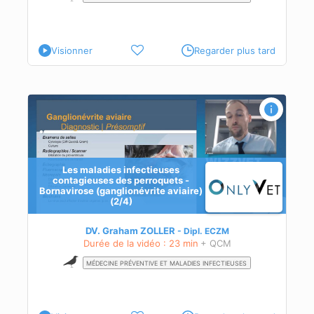
Visionner
Regarder plus tard
Les maladies infectieuses
contagieuses des perroquets -
Bornavirose (ganglionévrite aviaire)
(2/4)
stic
DV. Graham ZOLLER
Dipl.
ECZM
Durée de la vidéo : 23 min
+ QCM
MÉDECINE PRÉVENTIVE ET MALADIES INFECTIEUSES