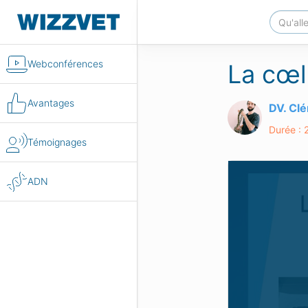
Webconférences
La cœl
Avantages
DV. Cl
Durée : 
Témoignages
ADN