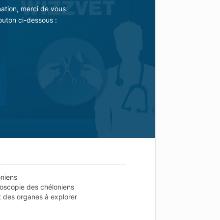
mation, merci de vous
outon ci-dessous :
oniens
ioscopie des chéloniens
et des organes à explorer