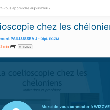
ioscopie chez les chélonie
ément PAILLUSSEAU
Dipl.
ECZM
21 min
CHIRURGIE
Merci de vous connecter à
WIZZVE