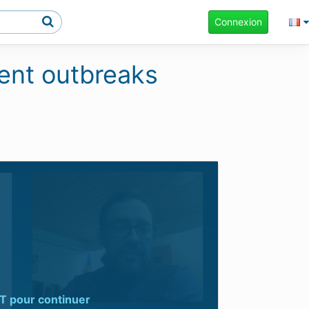
Connexion
cent outbreaks
T
pour continuer