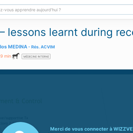
– lessons learnt during re
rlos MEDINA
Rés.
ACVIM
19 min
MÉDECINE INTERNE
Merci de vous connecter à
WIZZVE