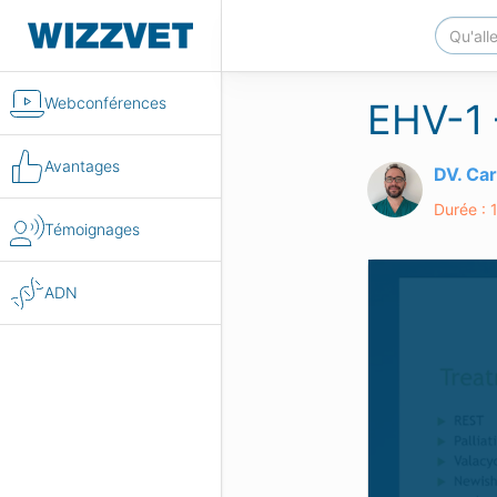
Webconférences
EHV-1 
Avantages
DV. Ca
Durée : 
Témoignages
ADN