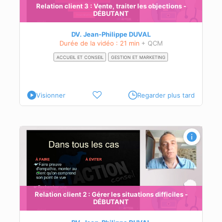
Relation client 3 : Vente, traiter les objections -
DÉBUTANT
DV. Jean-Philippe DUVAL
Durée de la vidéo : 21 min
+ QCM
ACCUEIL ET CONSEIL
GESTION ET MARKETING
Visionner
Regarder plus tard
Relation client 2 : Gérer les situations difficiles -
DÉBUTANT