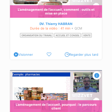
e
L’aménagement de l’accueil, comment : outils et
mise en place
DV. Thierry HABRAN
Durée de la vidéo : 41 min
+ QCM
ORGANISATION DU TRAVAIL
ACCUEIL ET CONSEIL
VENTE
Visionner
Regarder plus tard
rs
eil
L’aménagement de l’accueil, pourquoi : le parcours
client