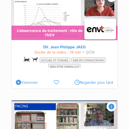
L’observance du traitement : rôle de
l’ASV
ance
DV. Jean Philippe JAEG
Durée de la vidéo : 19 min
+ QCM
ACCUEIL ET CONSEIL
AIDE EN CONSULTATION
BIEN-ÊTRE ANIMAL/LOI
Visionner
Regarder plus tard