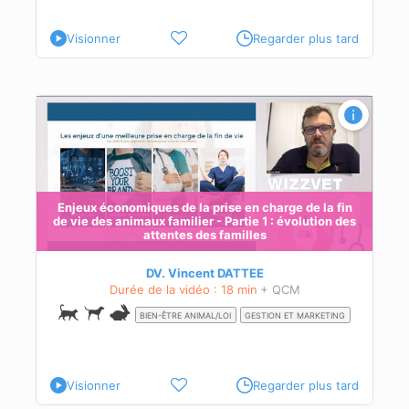
Visionner
Regarder plus tard
in
des
 de
Enjeux économiques de la prise en charge de la fin
t
de vie des animaux familier - Partie 1 : évolution des
t
attentes des familles
DV. Vincent DATTEE
Durée de la vidéo : 18 min
+ QCM
BIEN-ÊTRE ANIMAL/LOI
GESTION ET MARKETING
Visionner
Regarder plus tard