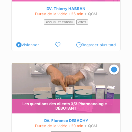
DV. Thierry HABRAN
Durée de la vidéo : 26 min
+ QCM
ACCUEIL ET CONSEIL
VENTE
Visionner
Regarder plus tard
Les questions des clients 3/3 Pharmacologie -
DÉBUTANT
DV. Florence DESACHY
Durée de la vidéo : 20 min
+ QCM