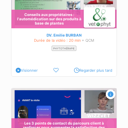
Conseils aux propriétaires :
l'automédication sur des produits à
base de plantes
DV. Emilie BURBAN
Durée de la vidéo : 20 min
+ QCM
PHYTOTHÉRAPIE
Visionner
Regarder plus tard
rs.
Les 3 points de contact du parcours client à
renforcer pour augmenter la satisfaction des