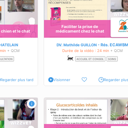
séquestre...)
OBJECTIFS PÉDAGOGIQUES
Savoir expliquer les consignes
post-opératoires principales
Identifier les signes d’alerte
Faciliter la prise de
chat.
Assurer une bonne observance
chien et le chat
médicament chez le chat
ques simples pour
du traitement par les propriétaires
dégrader le bien-être du
Connaître les restrictions post-chirurgicale
Rés.
ECAWB
CHATELAIN
DV. Mathilde GUILLON
En savoir plus sur cette formation
traînement médical.
 min
+ QCM
Durée de la vidéo : 24 min
+ QCM
ette formation
SULTATION
ACCUEIL ET CONSEIL
SOINS
Regarder plus tard
Visionner
Regarder plus
stration d’un
ASV : reconnaître les signes d’un chie
hmatique ?
détresse respiratoire en salle d’attent
OBJECTIFS PÉDAGOGIQUES
Connaître les causes
 des
principales de détresse