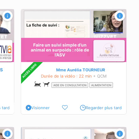
urpoids
Faire un suivi simple d’un
animal en surpoids : rôle de
l’ASV
S
Mme Aurélia TOURNEUR
Durée de la vidéo : 22 min
+ QCM
AIDE EN CONSULTATION
ALIMENTATION
 tard
Visionner
Regarder plus tard
après
te,