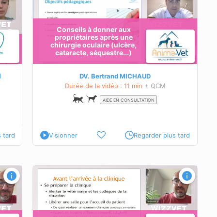
Conseils à donner aux
propriétaires après une
chirurgie oculaire (ulcère,
cataracte, séquestre...)
s
M
DV. Bertrand MICHAUD
Durée de la vidéo : 11 min
+ QCM
AIDE EN CONSULTATION
 tard
Visionner
Regarder plus tard
n en
e