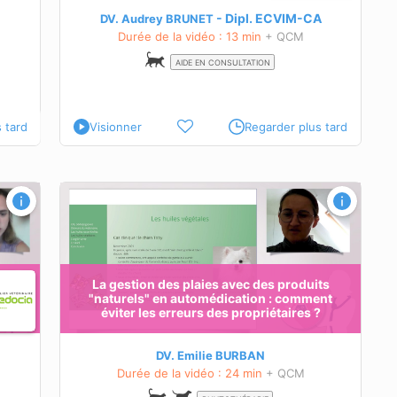
uivi, la
Dipl.
ECVIM-CA
DV. Audrey BRUNET
Durée de la vidéo : 13 min
+ QCM
AIDE EN CONSULTATION
 tard
Visionner
Regarder plus tard
ts
ent
 des
La gestion des plaies avec des produits
"naturels" en automédication : comment
ces
éviter les erreurs des propriétaires ?
DV. Emilie BURBAN
Durée de la vidéo : 24 min
+ QCM