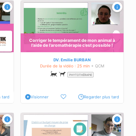
al à
 !
s
nuer
Corriger le tempérament de mon animal à
l’aide de l’aromathérapie c’est possible !
”
?
DV. Emilie BURBAN
ription
Durée de la vidéo : 25 min
+ QCM
PHYTOTHÉRAPIE
 tard
Visionner
Regarder plus tard
dies