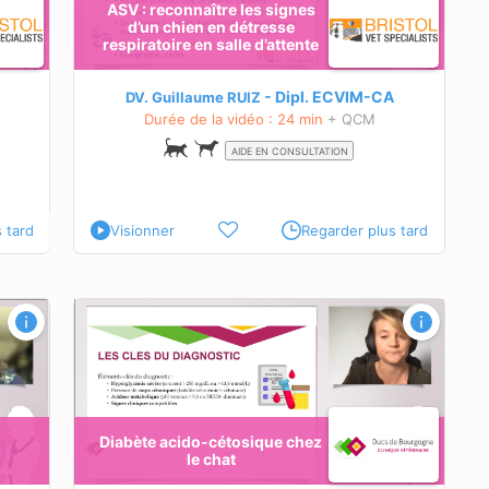
ASV : reconnaître les signes
d’un chien en détresse
respiratoire en salle d’attente
que
imal
Dipl.
ECVIM-CA
DV. Guillaume RUIZ
Durée de la vidéo : 24 min
+ QCM
AIDE EN CONSULTATION
 tard
Visionner
Regarder plus tard
Diabète acido-cétosique chez
le chat
e en