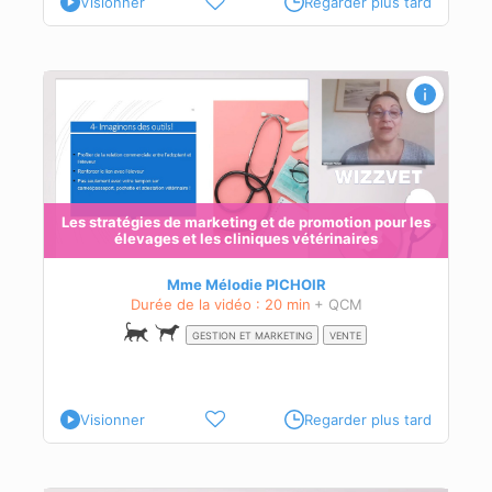
Visionner
Regarder plus tard
 les
Les stratégies de marketing et de promotion pour les
élevages et les cliniques vétérinaires
age
Mme Mélodie PICHOIR
Durée de la vidéo : 20 min
+ QCM
GESTION ET MARKETING
VENTE
Visionner
Regarder plus tard