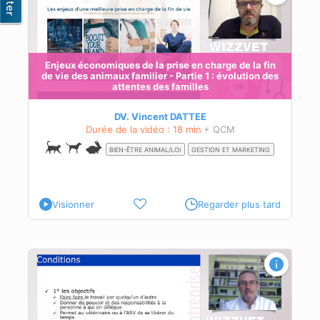
des
 de
Enjeux économiques de la prise en charge de la fin
t
de vie des animaux familier - Partie 1 : évolution des
t
attentes des familles
DV. Vincent DATTEE
Durée de la vidéo : 18 min
+ QCM
BIEN-ÊTRE ANIMAL/LOI
GESTION ET MARKETING
Visionner
Regarder plus tard