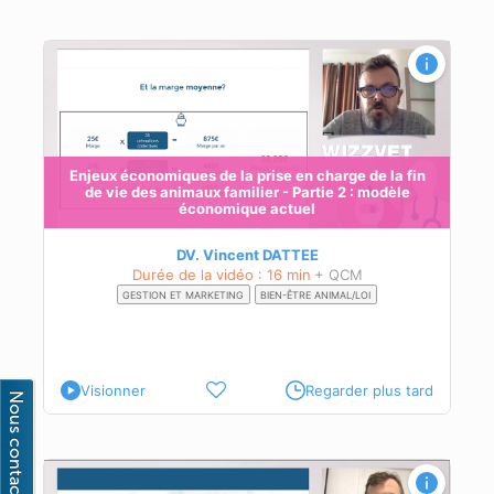
in
vie
Enjeux économiques de la prise en charge de la fin
de
de vie des animaux familier - Partie 2 : modèle
économique actuel
DV. Vincent DATTEE
Durée de la vidéo : 16 min
+ QCM
GESTION ET MARKETING
BIEN-ÊTRE ANIMAL/LOI
Visionner
Regarder plus tard
in