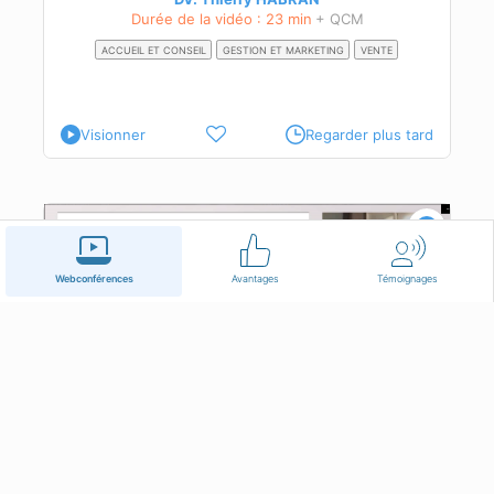
Durée de la vidéo : 23 min
+ QCM
ACCUEIL ET CONSEIL
GESTION ET MARKETING
VENTE
Visionner
Regarder plus tard
Webconférences
Avantages
Témoignages
Eloge d’un management réaliste partie 1/2
Mr Frédy PEREZ
Durée de la vidéo : 21 min
+ QCM
GESTION ET MARKETING
ORGANISATION DU TRAVAIL