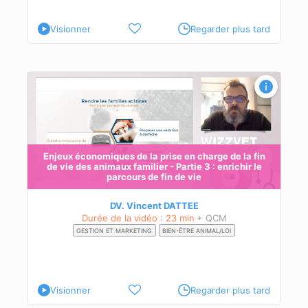
Visionner
Regarder plus tard
in
 du
Enjeux économiques de la prise en charge de la fin
lors
de vie des animaux familier - Partie 3 : enrichir le
parcours de fin de vie
son
DV. Vincent DATTEE
Durée de la vidéo : 23 min
+ QCM
GESTION ET MARKETING
BIEN-ÊTRE ANIMAL/LOI
Visionner
Regarder plus tard