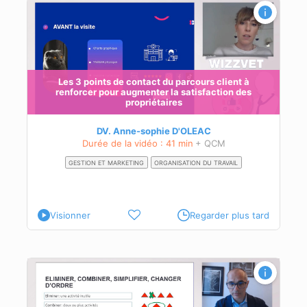
rs.
Les 3 points de contact du parcours client à
renforcer pour augmenter la satisfaction des
propriétaires
DV. Anne-sophie D'OLEAC
Durée de la vidéo : 41 min
+ QCM
GESTION ET MARKETING
ORGANISATION DU TRAVAIL
Visionner
Regarder plus tard
nt