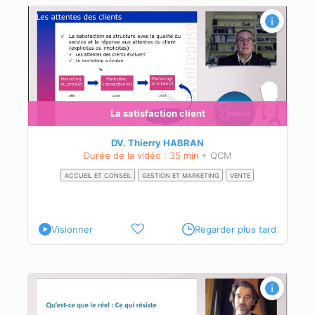
tion
s sa
La satisfaction client
DV. Thierry HABRAN
Durée de la vidéo : 35 min
+ QCM
ACCUEIL ET CONSEIL
GESTION ET MARKETING
VENTE
Visionner
Regarder plus tard