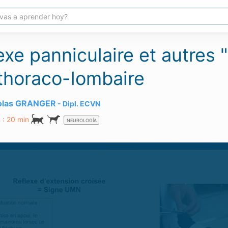
exe panniculaire et autres 
 thoraco-lombaire
colas GRANGER
Dipl.
ECVN
 : 20 min
NEUROLOGÍA