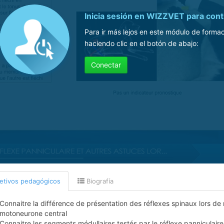
Inicia sesión en WIZZVET para cont
Para ir más lejos en este módulo de formac
haciendo clic en el botón de abajo:
Conectar
etivos pedagógicos
Biografía
Connaitre la différence de présentation des réflexes spinaux lors d
motoneurone central
Connaitre les segments médullaires testés par le réflexe panniculaire