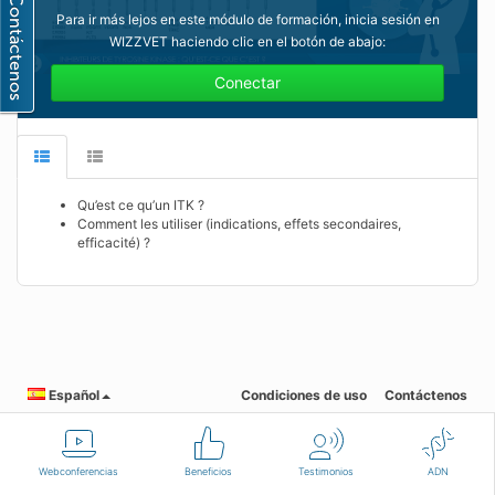
Para ir más lejos en este módulo de formación, inicia sesión en
WIZZVET haciendo clic en el botón de abajo:
Conectar
Qu’est ce qu’un ITK ?
Comment les utiliser (indications, effets secondaires,
efficacité) ?
Español
Condiciones de uso
Contáctenos
Webconferencias
Beneficios
Testimonios
ADN