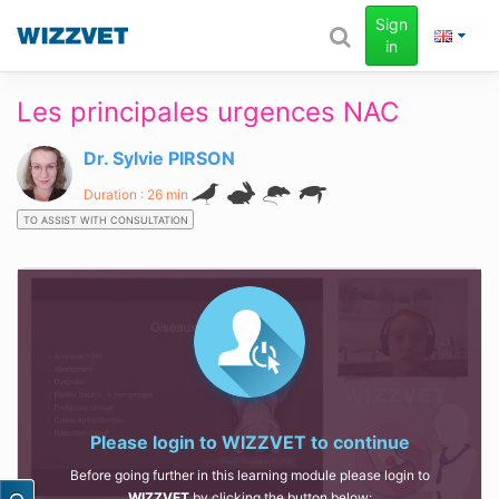
Sign
in
Les principales urgences NAC
Dr. Sylvie PIRSON
Duration : 26 min
TO ASSIST WITH CONSULTATION
Please login to
WIZZVET
to continue
Before going further in this learning module please login to
WIZZVET
by clicking the button below: