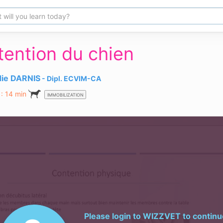
tention du chien
die DARNIS
Dipl.
ECVIM-CA
 : 14 min
IMMOBILIZATION
Please login to
WIZZVET
to continu