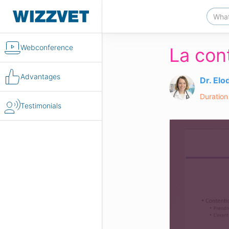
Webconference
La con
Advantages
Dr. Elo
Duration
Testimonials