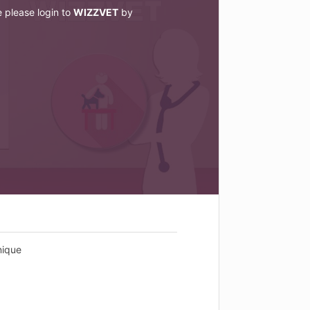
e please login to
WIZZVET
by
inique