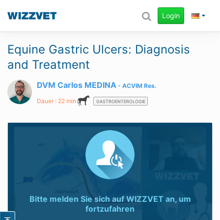
Login
Equine Gastric Ulcers: Diagnosis
and Treatment
DVM Carlos MEDINA
ACVIM
Res.
Dauer : 22 min
GASTROENTEROLOGIE
Bitte melden Sie sich auf
WIZZVET
an, um
fortzufahren