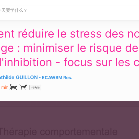
t réduire le stress des no
ge : minimiser le risque de
'inhibition - focus sur les 
hilde GUILLON
ECAWBM
Res.
 min
行为学