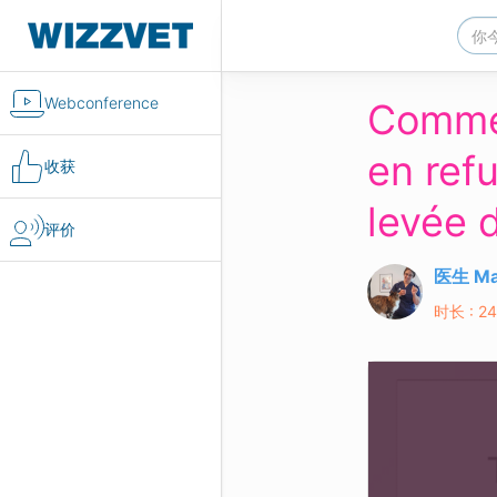
Webconference
Commen
en refu
收获
levée d
评价
医生 Mat
时长 : 24