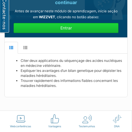
continuar
Antes de avançar neste módulo de aprendizagem, inicie seção
em
WIZZVET
, clicando no botão abaixo:
Entrar
Citer deux applications du séquençage des acides nucléiques
en médecine vétérinaire.
Expliquer les avantages d’un bilan genetique pour dépister les
maladies héréditaires.
Trouver rapidement des informations fiables concernant les
maladies héréditaires.
Português
Termos de Utilização
Contacte-nos
Webconferências
Vantagens
Testemunhos
DNA