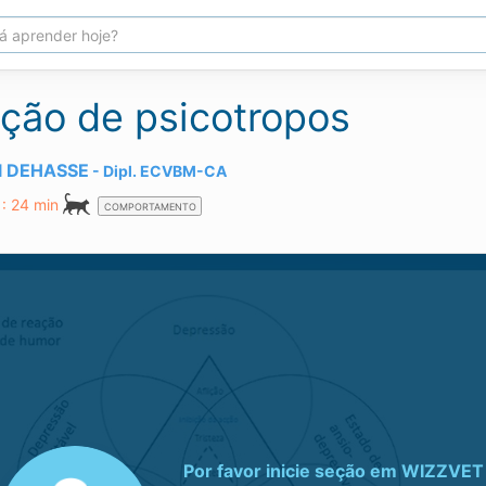
ição de psicotropos
ël DEHASSE
Dipl.
ECVBM-CA
: 24 min
COMPORTAMENTO
Por favor inicie seção em
WIZZVET