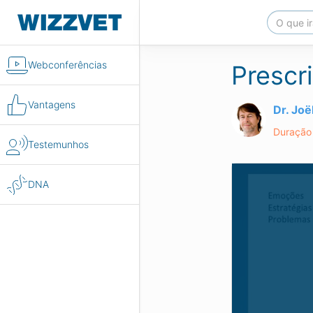
Webconferências
Prescr
Vantagens
Dr. Jo
Duração 
Testemunhos
DNA