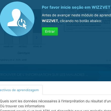
Por favor inicie seção em
WIZZVET
Antes de avançar neste módulo de aprend
WIZZVET
, clicando no botão abaixo:
Entrar
ectivos de aprendizagem
Quels sont les données nécessaires à l'interprétation du résultat d'u
Où trouver ces informations
Comment savoir si un test ADN est disponible pour une maladie don