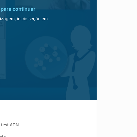
para continuar
izagem, inicie seção em
n test ADN
née