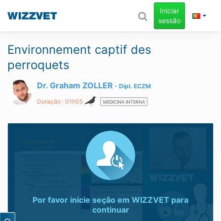
Iniciar
sessão
Environnement captif des
perroquets
Dr. Graham ZOLLER
Dipl.
ECZM
Duração : 01h05
MEDICINA INTERNA
Por favor inicie seção em
WIZZVET
para
continuar