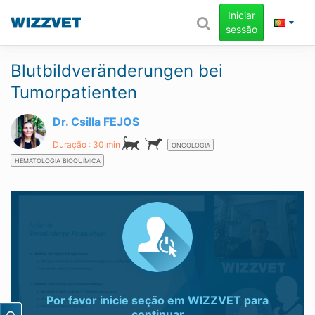
Iniciar
sessão
Blutbildveränderungen bei
Tumorpatienten
Dr. Csilla FEJOS
Duração : 30 min
ONCOLOGIA
HEMATOLOGIA BIOQUÍMICA
Por favor inicie seção em
WIZZVET
para
continuar