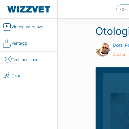
Videoconferenze
Otolog
Vantaggi
Dott. 
Durata :
Testimonianze
DNA