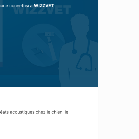
ione connettisi a
WIZZVET
éats acoustiques chez le chien, le