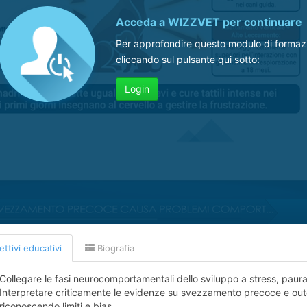
Acceda a
WIZZVET
per continuare
Per approfondire questo modulo di formaz
cliccando sul pulsante qui sotto:
Login
ttivi educativi
Biografia
Collegare le fasi neurocomportamentali dello sviluppo a stress, pau
Interpretare criticamente le evidenze su svezzamento precoce e o
riconoscendo limiti e bias.