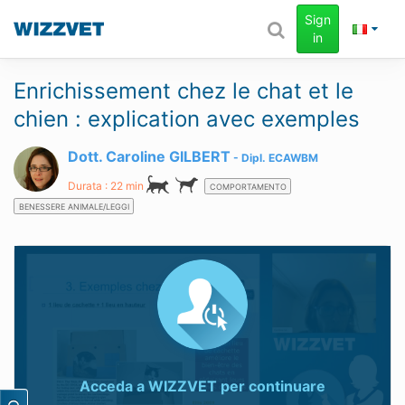
Sign
in
Enrichissement chez le chat et le
chien : explication avec exemples
Dott. Caroline GILBERT
Dipl.
ECAWBM
Durata : 22 min
COMPORTAMENTO
BENESSERE ANIMALE/LEGGI
Acceda a
WIZZVET
per continuare