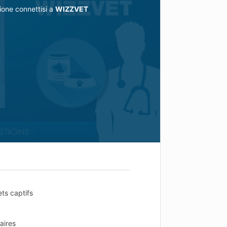
ione connettisi a
WIZZVET
ets captifs
aires