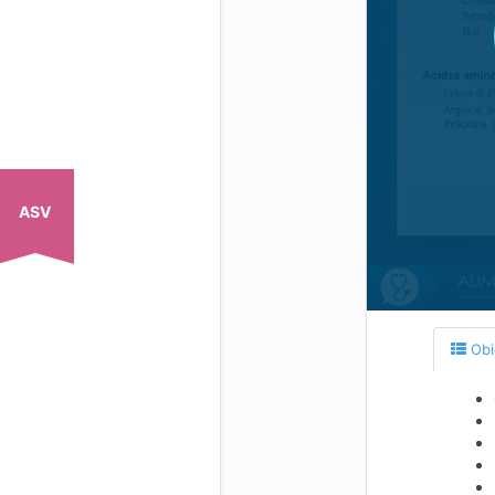
ASV
Obie