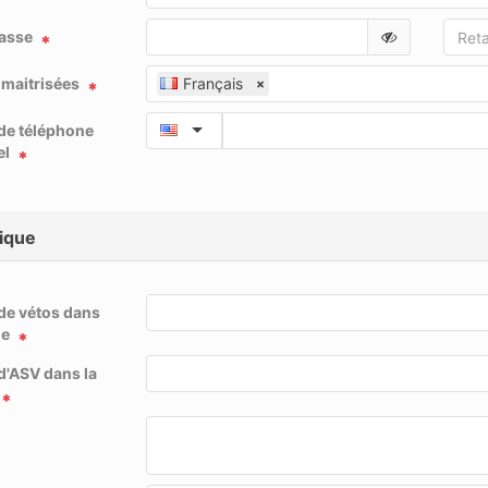
asse
maitrisées
Français
×
de téléphone
el
nique
e vétos dans
ue
'ASV dans la