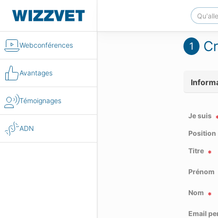
Cr
1
Webconférences
Avantages
Inform
Témoignages
Je suis
ADN
Position
Titre
Prénom
Nom
Email pe