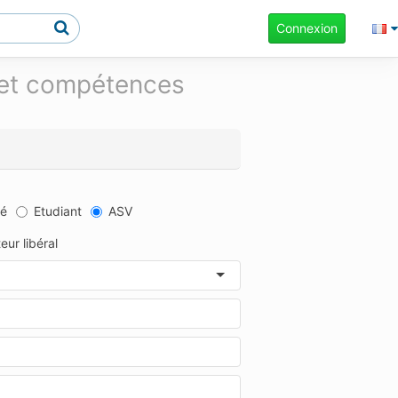
Connexion
et compétences
mé
Etudiant
ASV
eur libéral