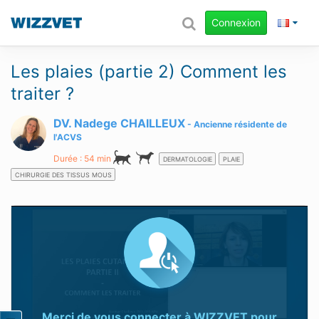
Connexion
Les plaies (partie 2) Comment les
traiter ?
DV. Nadege CHAILLEUX
Ancienne résidente de
l'ACVS
Durée : 54 min
DERMATOLOGIE
PLAIE
CHIRURGIE DES TISSUS MOUS
Merci de vous connecter à
WIZZVET
pour