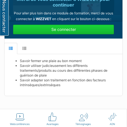
continuer
Pour aller plus loin dans ce module de formation, merci de vous
connecter à
WIZZVET
en cliquant sur le bouton ci-dessous :
Se connecter
Savoir fermer une plaie au bon moment
Savoir utiliser judicieusement les différents
traitements/produits au cours des différentes phases de
guérison de plaie
Savoir adapter son traitement en fonction des facteurs
intrinsèques/extrinsèques
Français
Conditions d'utilisation
Nous contacter
Webconférences
Avantages
Témoignages
ADN