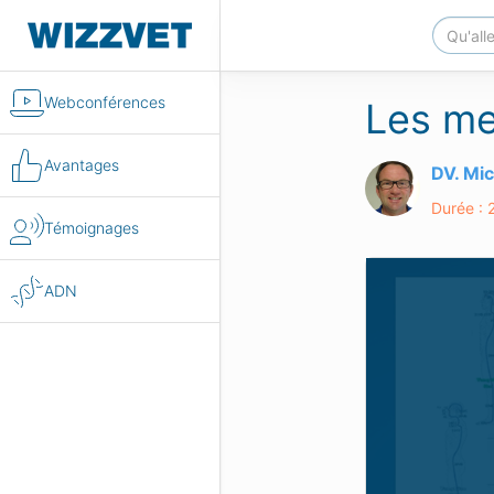
Webconférences
Les me
Avantages
DV. Mi
Durée : 
Témoignages
ADN