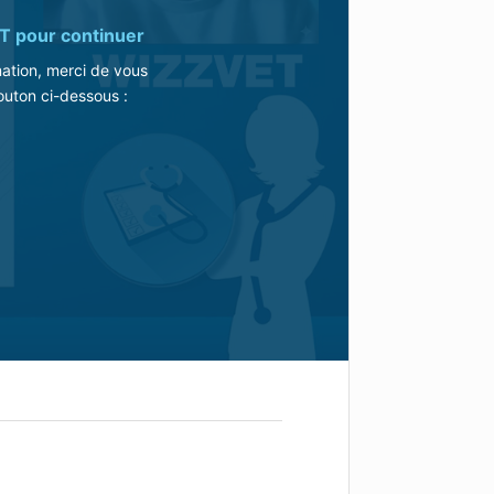
T
pour continuer
mation, merci de vous
outon ci-dessous :