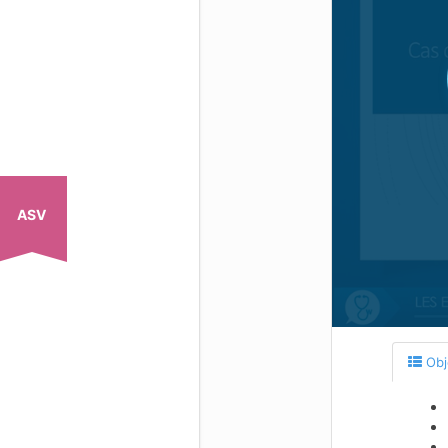
ASV
Obj