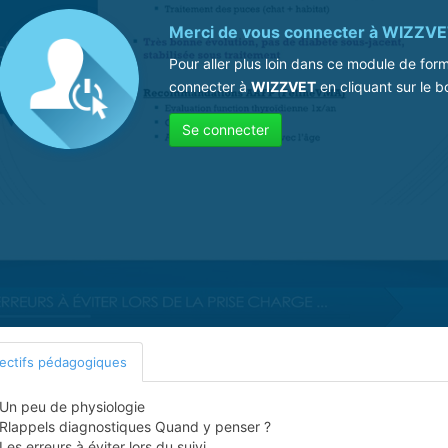
Merci de vous connecter à
WIZZVE
Pour aller plus loin dans ce module de for
connecter à
WIZZVET
en cliquant sur le b
Se connecter
ectifs pédagogiques
Un peu de physiologie
Rlappels diagnostiques Quand y penser ?
Les erreurs à éviter lors du suivi