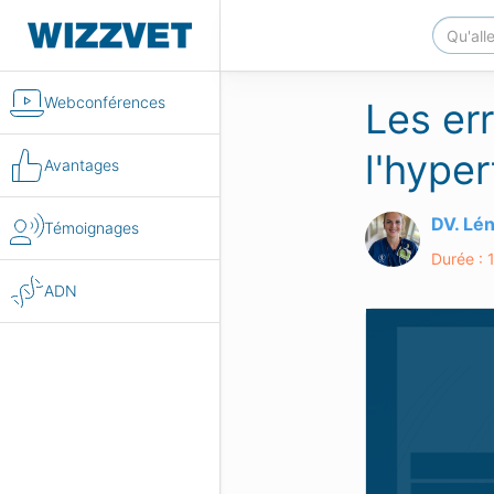
Webconférences
Les err
l'hyper
Avantages
DV. Lé
Témoignages
Durée : 
ADN