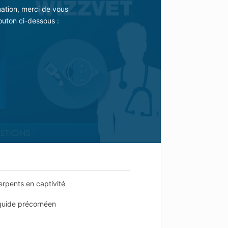
mation, merci de vous
outon ci-dessous :
erpents en captivité
iquide précornéen