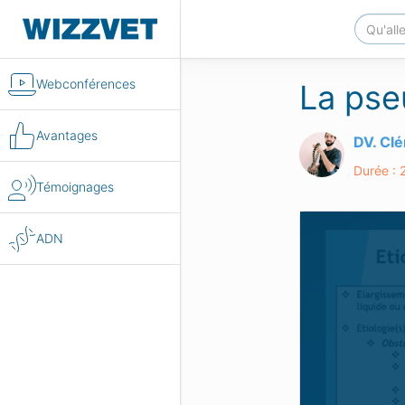
Webconférences
La pse
Avantages
DV. Cl
Durée : 
Témoignages
ADN