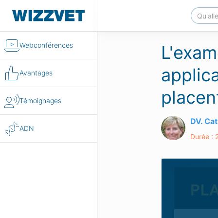
Webconférences
L'exam
applic
Avantages
placen
Témoignages
DV. Ca
ADN
Durée : 