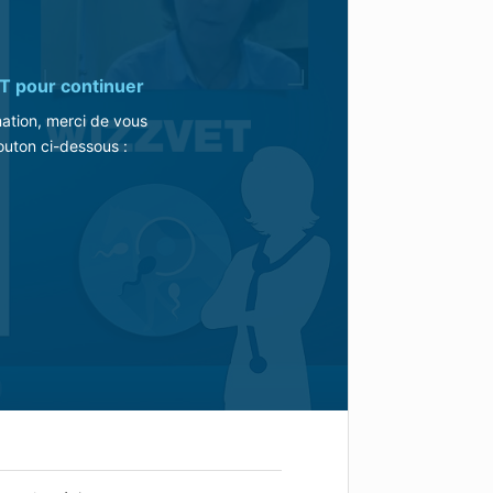
T
pour continuer
mation, merci de vous
outon ci-dessous :