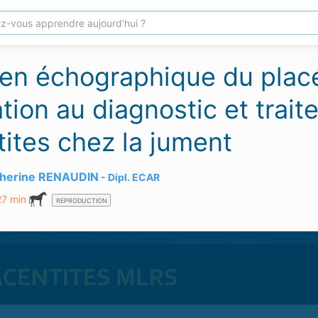
en échographique du plac
ation au diagnostic et trai
tites chez la jument
therine RENAUDIN
Dipl.
ECAR
27 min
REPRODUCTION