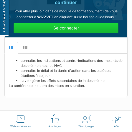
continuer
Pour aller plus loin dans ce module de formation, merci de vous
connecter à
WIZZVET
en cliquant sur le bouton ci-dessous :
Se connecter
connaître les indications et contre-indications des implants de
desloréline chez les NAC
connaître le délai et la durée d'action dans les espèces
étudiées à ce jour
savoir gérer les effets secondaires de la desloréline
La conférence incluera des mises en situation.
Français
Conditions d'utilisation
Nous contacter
Webconférences
Avantages
Témoignages
ADN