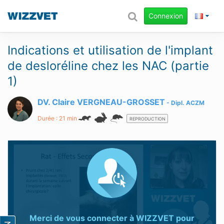
Connexion
Indications et utilisation de l'implant
de desloréline chez les NAC (partie
1)
DV. Claire VERGNEAU-GROSSET
Dipl.
ACZM
Durée : 21 min
REPRODUCTION
Merci de vous connecter à
WIZZVET
pour