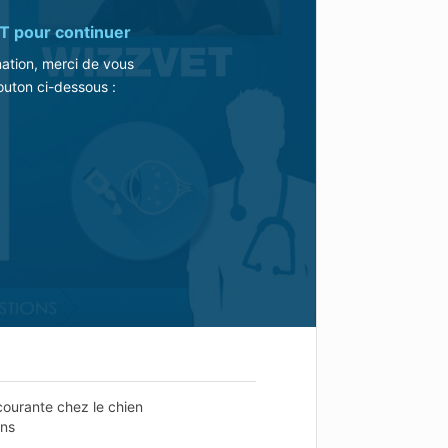
T
pour continuer
mation, merci de vous
outon ci-dessous :
 courante chez le chien
ons