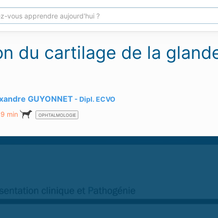
n du cartilage de la glande
exandre GUYONNET
Dipl.
ECVO
19 min
OPHTALMOLOGIE