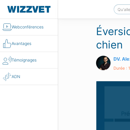
Webconférences
Éversio
chien
Avantages
DV. Al
Témoignages
Durée : 
ADN