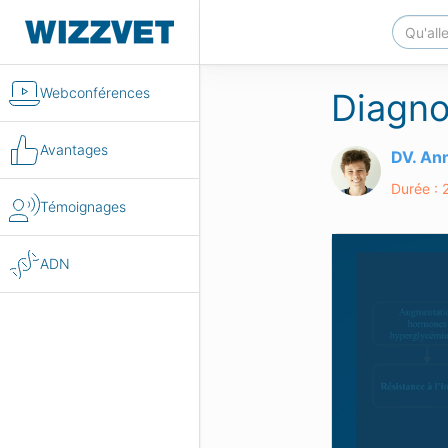
Webconférences
Diagno
Avantages
DV. An
Durée : 
Témoignages
ADN