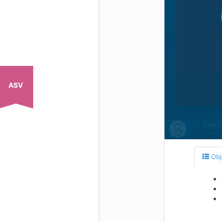
ASV
Obj