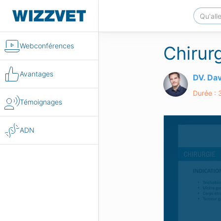
Webconférences
Chirurg
Avantages
DV. Da
Durée : 
Témoignages
ADN