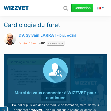
Connexion
Cardiologie du furet
DV. Sylvain LARRAT
Dipl.
ACZM
Durée : 18 min
CARDIOLOGIE
Merci de vous connecter à
WIZZVET
pour
continuer
Pour aller plus loin dans ce module de formation, merci de vous
connecter à
WIZZVET
en cliquant sur le bouton ci-dessous :