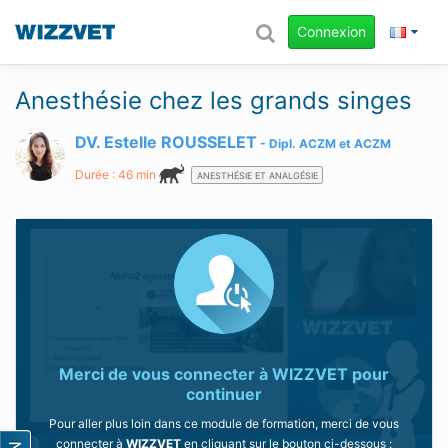
Connexion
Anesthésie chez les grands singes
DV. Estelle ROUSSELET
Dipl.
ACZM
et
ACZM
Durée : 46 min
ANESTHÉSIE ET ANALGÉSIE
Merci de vous connecter à
WIZZVET
pour
continuer
Pour aller plus loin dans ce module de formation, merci de vous
connecter à
WIZZVET
en cliquant sur le bouton ci-dessous :