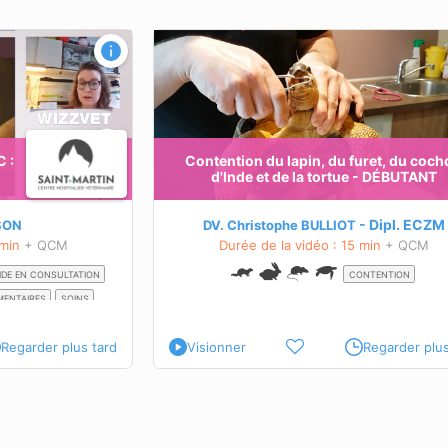
furet, du cochon
DÉBUTANT
BIENTÔT DISPONIBLES
ette formation
C :
Contention du lapin, du furet, du coc
d'Inde et de la tortue - DÉBUTANT
Dipl.
ECZM
RSON
DV. Christophe BULLIOT
 min
+ QCM
Durée de la vidéo : 15 min
+ QCM
IDE EN CONSULTATION
CONTENTION
ENTAIRES
SOINS
Regarder plus tard
Visionner
Regarder plus