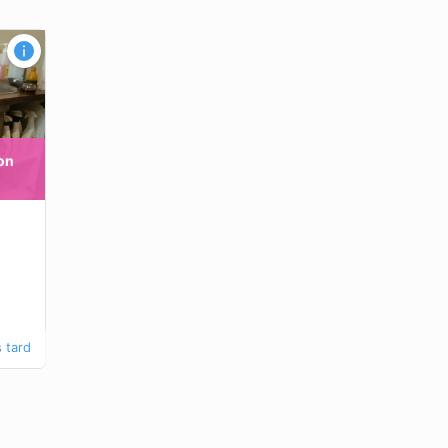
hon
 tard