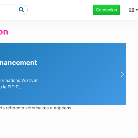
Connexion
on
financement
Sui
 formations Wizzvet
 le FIF-PL.
ds référents vétérinaires européens.