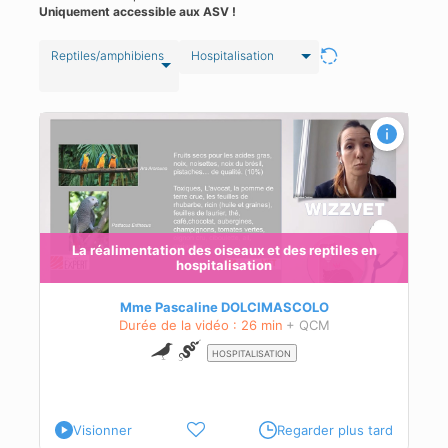
Uniquement accessible aux ASV !
Reptiles/amphibiens
Hospitalisation
 les
.
La réalimentation des oiseaux et des reptiles en
hospitalisation
Mme Pascaline DOLCIMASCOLO
Durée de la vidéo : 26 min
+ QCM
HOSPITALISATION
Visionner
Regarder plus tard