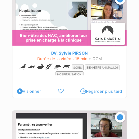
Bien-être des NAC, améliorer leur
prise en charge à la clinique
e
DV. Sylvie PIRSON
Durée de la vidéo : 15 min
+ QCM
SOINS
BIEN-ÊTRE ANIMAL/LOI
HOSPITALISATION
Visionner
Regarder plus tard