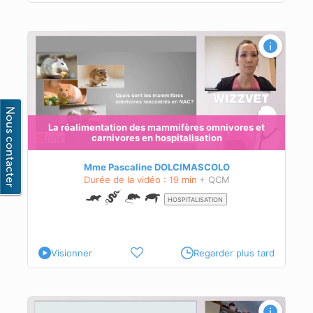
n
La réalimentation des mammifères omnivores et
carnivores en hospitalisation
Mme Pascaline DOLCIMASCOLO
Durée de la vidéo : 19 min
+ QCM
HOSPITALISATION
Visionner
Regarder plus tard
e à