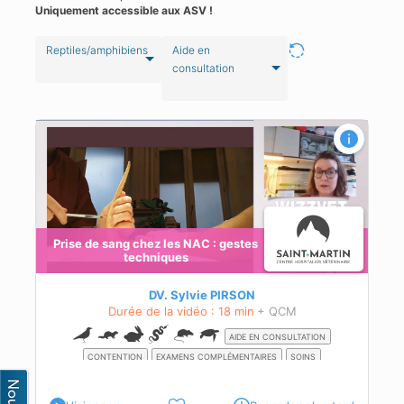
Uniquement accessible aux ASV !
Reptiles/amphibiens
Aide en
consultation
Prise de sang chez les NAC : gestes
techniques
te
DV. Sylvie PIRSON
Durée de la vidéo : 18 min
+ QCM
AIDE EN CONSULTATION
CONTENTION
EXAMENS COMPLÉMENTAIRES
SOINS