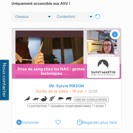
Uniquement accessible aux ASV !
Oiseaux
Contention
Prise de sang chez les NAC : gestes
techniques
te
DV. Sylvie PIRSON
Durée de la vidéo : 18 min
+ QCM
AIDE EN CONSULTATION
CONTENTION
EXAMENS COMPLÉMENTAIRES
SOINS
Visionner
Regarder plus tard