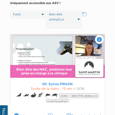
Uniquement accessible aux ASV !
Furet
Bien-être
animal/Loi
e à
Bien-être des NAC, améliorer leur
prise en charge à la clinique
e
DV. Sylvie PIRSON
Durée de la vidéo : 15 min
+ QCM
SOINS
BIEN-ÊTRE ANIMAL/LOI
HOSPITALISATION