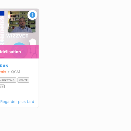
 fidélisation
BRAN
 min
+ QCM
 MARKETING
VENTE
ALE
Regarder plus tard