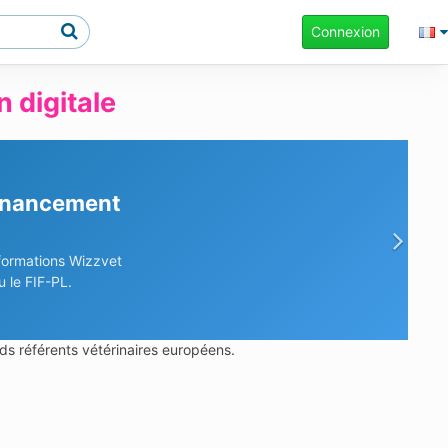
Connexion
 digitale
financement
Sui
 formations Wizzvet
 le FIF-PL.
ds référents vétérinaires européens.