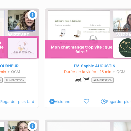
: que faire ?
Conseiller efficacement à l'accueil ou
téléphone le propriétaire en cas de di
aiguë chez l’animal
OBJECTIFS PÉDAGOGIQUES
on et
Poser les questions pertinentes
au propriétaire
n
té
Distinguer quand une
de
Mon chat mange trop vite : que
consultation est obligatoire ou
faire ?
limentaire
non
Donner les bons conseils dans les cas bén
ette formation
 TOURNEUR
DV. Sophie AUGUSTIN
En savoir plus sur cette formation
 min
+ QCM
Durée de la vidéo : 16 min
+ QCM
N
ALIMENTATION
ALIMENTATION
Regarder plus tard
Visionner
Regarder plus
ire du patient qui
Les acides gras essentiels : c'est quoi
inaires