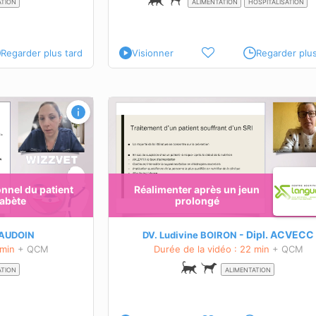
ATION
ALIMENTATION
HOSPITALISATION
Regarder plus tard
Visionner
Regarder plus
un prolongé
Accompagnement nutritionnel du pati
souffre de troubles digestifs
OBJECTIFS PÉDAGOGIQUES
n
Différencier les mécanismes de ces troubl
Aliment diététique: lequel, pourquoi et dan
cas?
nel du patient
Réalimenter après un jeun
ente
iabète
prolongé
En savoir plus sur cette formation
ir
ette formation
Dipl.
ACVECC
EAUDOIN
DV. Ludivine BOIRON
 min
+ QCM
Durée de la vidéo : 22 min
+ QCM
ATION
ALIMENTATION