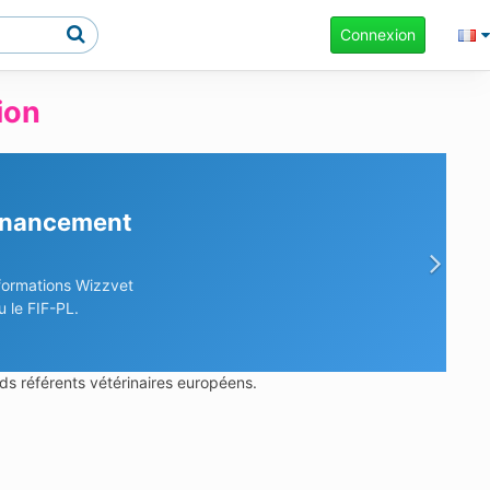
Connexion
ion
rches ?
prise en charge.
Sui
ds référents vétérinaires européens.