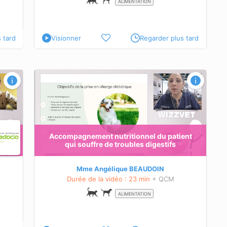
ALIMENTATION
 tard
Visionner
Regarder plus tard
ent qui
es
s quel
Accompagnement nutritionnel du patient
qui souffre de troubles digestifs
Mme Angélique BEAUDOIN
Durée de la vidéo : 23 min
+ QCM
ALIMENTATION