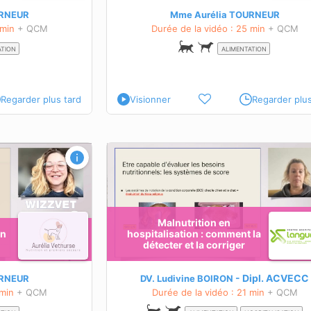
En savoir plus sur cette formation
URNEUR
Mme Aurélia TOURNEUR
 min
+ QCM
Durée de la vidéo : 25 min
+ QCM
ette formation
ATION
ALIMENTATION
Regarder plus tard
Visionner
Regarder plus
sation : comment la
Accompagnement nutritionnel du pat
cancéreux
OBJECTIFS PÉDAGOGIQUES
Nouvelles avancées
Intérêts et caractéristiques d'un aliment sp
Malnutrition en
on
hospitalisation : comment la
En savoir plus sur cette formation
détecter et la corriger
n.
rsqu'elle est présente,
n adapté.
Dipl.
ACVECC
URNEUR
DV. Ludivine BOIRON
 min
+ QCM
Durée de la vidéo : 21 min
+ QCM
ette formation