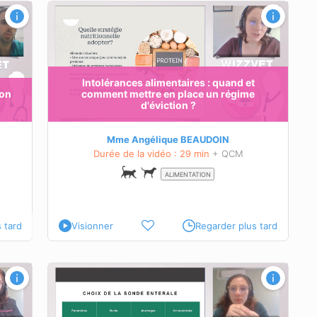
és
Intolérances alimentaires : quand et
ion
comment mettre en place un régime
d'éviction ?
Mme Angélique BEAUDOIN
Durée de la vidéo : 29 min
+ QCM
ALIMENTATION
 tard
Visionner
Regarder plus tard
s
l