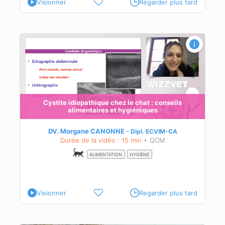
Visionner
Regarder plus tard
Cystite idiopathique chez le chat : conseils
en
alimentaires et hygiéniques
DV. Morgane CANONNE
Dipl.
ECVIM-CA
e
Durée de la vidéo : 15 min
+ QCM
e
ALIMENTATION
HYGIÈNE
Visionner
Regarder plus tard