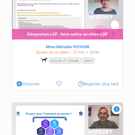
n
és à
Démarches LOF : faire naître un chien LOF
Mme Mélodie PICHOIR
Durée de la vidéo : 21 min
+ QCM
ACCUEIL ET CONSEIL
VENTE
Visionner
Regarder plus tard
les
en