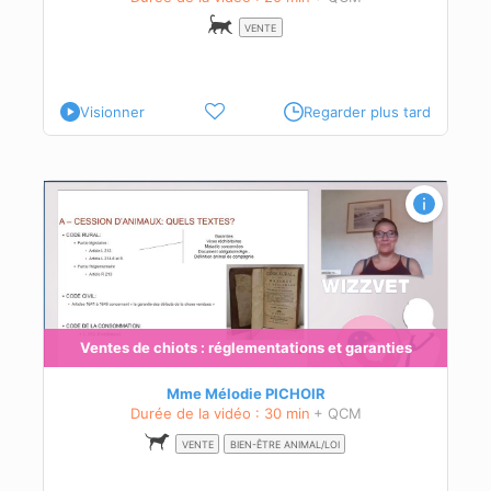
VENTE
Visionner
Regarder plus tard
n de
s de
Ventes de chiots : réglementations et garanties
és à
Mme Mélodie PICHOIR
Durée de la vidéo : 30 min
+ QCM
VENTE
BIEN-ÊTRE ANIMAL/LOI