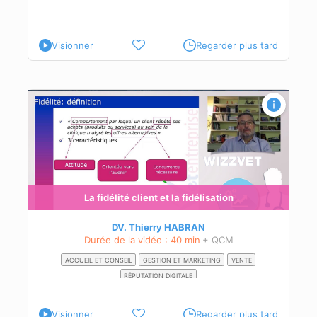
Visionner
Regarder plus tard
 des
La fidélité client et la fidélisation
DV. Thierry HABRAN
Durée de la vidéo : 40 min
+ QCM
ACCUEIL ET CONSEIL
GESTION ET MARKETING
VENTE
RÉPUTATION DIGITALE
Visionner
Regarder plus tard