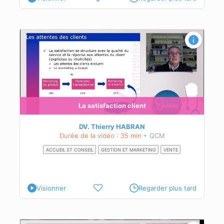
tion
s sa
La satisfaction client
DV. Thierry HABRAN
Durée de la vidéo : 35 min
+ QCM
ACCUEIL ET CONSEIL
GESTION ET MARKETING
VENTE
Visionner
Regarder plus tard