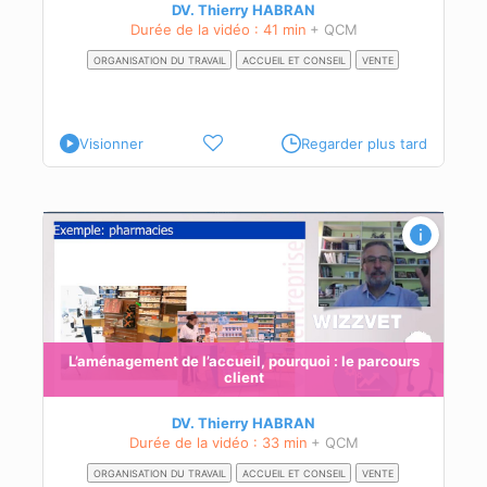
DV. Thierry HABRAN
Durée de la vidéo : 41 min
+ QCM
ORGANISATION DU TRAVAIL
ACCUEIL ET CONSEIL
VENTE
Visionner
Regarder plus tard
rs
eil
L’aménagement de l’accueil, pourquoi : le parcours
client
DV. Thierry HABRAN
Durée de la vidéo : 33 min
+ QCM
ORGANISATION DU TRAVAIL
ACCUEIL ET CONSEIL
VENTE