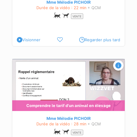
és à
Mme Mélodie PICHOIR
Durée de la vidéo : 22 min
+ QCM
VENTE
Visionner
Regarder plus tard
en
ier.
e.
Comprendre le tarif d'un animal en élevage
n du
Mme Mélodie PICHOIR
Durée de la vidéo : 28 min
+ QCM
és à
VENTE