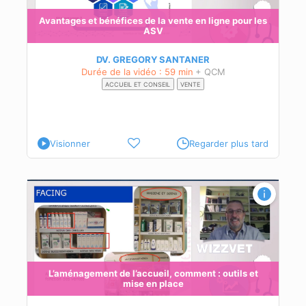
Avantages et bénéfices de la vente en ligne pour les
t
ASV
DV. GREGORY SANTANER
Durée de la vidéo : 59 min
+ QCM
ACCUEIL ET CONSEIL
VENTE
Visionner
Regarder plus tard
e
L’aménagement de l’accueil, comment : outils et
mise en place