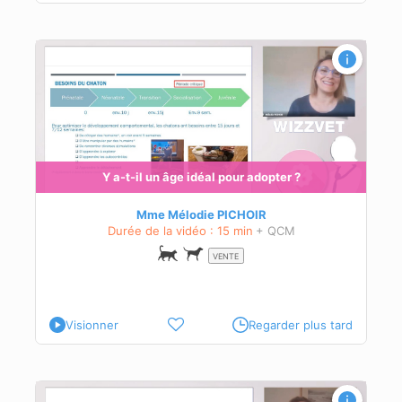
t
en
ères
Y a-t-il un âge idéal pour adopter ?
Mme Mélodie PICHOIR
Durée de la vidéo : 15 min
+ QCM
VENTE
Visionner
Regarder plus tard